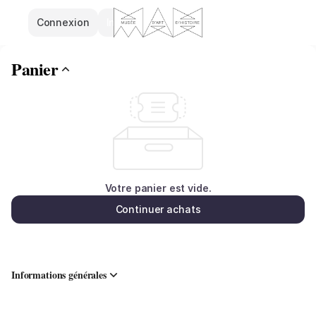
Panier
Dialogue
Connexion
Inscrivez-vous
-
Musées
d'art
Panier
et
d'histoire
Votre panier est vide.
Continuer achats
Informations générales